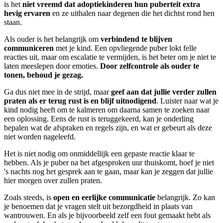
is het
niet vreemd dat
adoptiekinderen hun puberteit extra
hevig ervaren
en ze uithalen naar degenen die het dichtst rond hen
staan.
Als ouder is het belangrijk om
verbindend te blijven
communiceren
met je kind. Een opvliegende puber lokt felle
reacties uit, maar om escalatie te vermijden, is het beter om je niet te
laten meeslepen door emoties.
Door zelfcontrole als ouder te
tonen, behoud je gezag.
Ga dus niet mee in de strijd, maar
geef aan dat jullie verder zullen
praten als er terug rust is en blijf uitnodigend
. Luister naar wat je
kind nodig heeft om te kalmeren om daarna samen te zoeken naar
een oplossing. Eens de rust is teruggekeerd, kan je onderling
bepalen wat de afspraken en regels zijn, en wat er gebeurt als deze
niet worden nageleefd.
Het is niet nodig om onmiddellijk een gepaste reactie klaar te
hebben. Als je puber na het afgesproken uur thuiskomt, hoef je niet
's nachts nog het gesprek aan te gaan, maar kan je zeggen dat jullie
hier morgen over zullen praten.
Zoals steeds, is
open en eerlijke communicatie
belangrijk. Zo kan
je benoemen dat je vragen stelt uit bezorgdheid in plaats van
wantrouwen. En als je bijvoorbeeld zelf een fout gemaakt hebt als