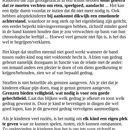
Kinderen die zijn grootgebracht in een tehuis hebben
soms geleerd
dat ze moeten vechten om eten, speelgoed, aandacht
... Het kan
een tijdje duren voordat ze inzien dat dit niet meer nodig is. Ook
hebben adoptiekinderen
bij aankomst dikwijls een emotionele
achterstand
, waardoor ze nog sterk op het eigenbelang zijn gericht,
een eerder beperkt inlevingsvermogen hebben, zichzelf minder goed
in de hand kunnen houden dan je zou verwachten op basis van hun
chronologische leeftijd ... Hoewel veel geruzie niet fijn is, is het dus
wel te begrijpen/verklaren.
Het klopt dat straffen meestal niet goed werkt wanneer de band
tussen ouder-kind nog niet voldoende hecht is. Afzien van gedrag
gebeurt namelijk doorgaans in functie van de relatie met de ander:
om iemand anders een plezier te doen of om diens goedkeuring te
krijgen/behouden, zien we af van bepaald gedrag.
Straffen is niet hetzelfde als grenzen aangeven. Als je ziet dat je
kinderen elkaar pijn doen, mag je gerust grenzen aangeven.
Grenzen bieden veiligheid, wat nodig is voor een goede
gehechtheid.
Laat dus blijken welk gedrag je afkeurt en toon welk
gedrag gewenst is. Door je kind te bevestigen in dingen die wel
goed lopen, kan je dit gewenst gedrag vervolgens aanmoedigen.
Als je kinderen veel ruziën, is het nuttig om
elk kind een eigen plek
te geven
waar ze kunnen spelen, rusten, zich kunnen ontspannen.
Zo ondervinden je kinderen hoe het is om iets voor zichzelf te