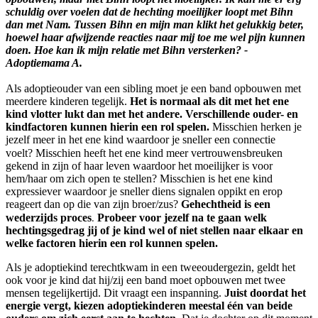
schuldig over voelen dat de hechting moeilijker loopt met Bihn
dan met Nam. Tussen Bihn en mijn man klikt het gelukkig beter,
hoewel haar afwijzende reacties naar mij toe me wel pijn kunnen
doen. Hoe kan ik mijn relatie met Bihn versterken? -
Adoptiemama A.
Als adoptieouder van een sibling moet je een band opbouwen met
meerdere kinderen tegelijk.
Het is normaal als dit met het ene
kind vlotter lukt dan met het andere.
Verschillende ouder- en
kindfactoren kunnen hierin een rol spelen.
Misschien herken je
jezelf meer in het ene kind waardoor je sneller een connectie
voelt?
Misschien heeft het ene kind meer vertrouwensbreuken
gekend in zijn of haar leven waardoor het moeilijker is voor
hem/haar om zich open te stellen? Misschien is het ene kind
expressiever waardoor je sneller diens signalen oppikt en erop
reageert dan op die van zijn broer/zus?
Gehechtheid is een
.
wederzijds proces
Probeer voor jezelf na te gaan welk
hechtingsgedrag jij of je kind wel of niet stellen naar elkaar en
welke factoren hierin een rol kunnen spelen.
Als je adoptiekind terechtkwam in een tweeoudergezin, geldt het
ook voor je kind dat hij/zij een band moet opbouwen met twee
mensen tegelijkertijd. Dit vraagt een inspanning.
Juist doordat het
energie vergt, kiezen adoptiekinderen meestal één van beide