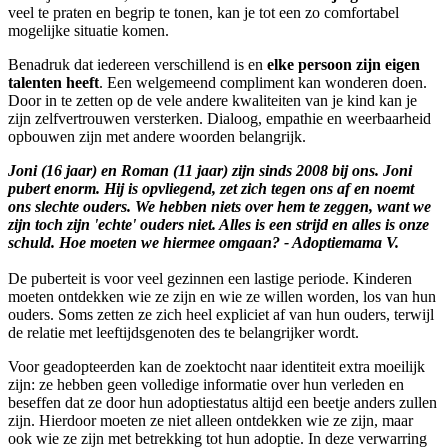
veel te praten en begrip te tonen, kan je tot een zo comfortabel
mogelijke situatie komen.
Benadruk dat iedereen verschillend is en
elke persoon zijn eigen
talenten heeft
. Een welgemeend compliment kan wonderen doen.
Door in te zetten op de vele andere kwaliteiten van je kind kan je
zijn zelfvertrouwen versterken. Dialoog, empathie en weerbaarheid
opbouwen zijn met andere woorden belangrijk.
Joni (16 jaar) en Roman (11 jaar) zijn sinds 2008 bij ons. Joni
pubert enorm. Hij is opvliegend, zet zich tegen ons af en noemt
ons slechte ouders. We hebben niets over hem te zeggen, want we
zijn toch zijn 'echte' ouders niet. Alles is een strijd en alles is onze
schuld. Hoe moeten we hiermee omgaan? - Adoptiemama V.
De puberteit is voor veel gezinnen een lastige periode. Kinderen
moeten ontdekken wie ze zijn en wie ze willen worden, los van hun
ouders. Soms zetten ze zich heel expliciet af van hun ouders, terwijl
de relatie met leeftijdsgenoten des te belangrijker wordt.
Voor geadopteerden kan de zoektocht naar identiteit extra moeilijk
zijn: ze hebben geen volledige informatie over hun verleden en
beseffen dat ze door hun adoptiestatus altijd een beetje anders zullen
zijn. Hierdoor moeten ze niet alleen ontdekken wie ze zijn, maar
ook wie ze zijn met betrekking tot hun adoptie. In deze verwarring