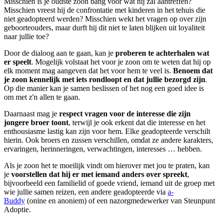
Misschien is je oudste zoon bang voor wat hij zal aantreffen?
Misschien vreest hij de confrontatie met kinderen in het tehuis die
niet geadopteerd werden? Misschien wekt het vragen op over zijn
geboorteouders, maar durft hij dit niet te laten blijken uit loyaliteit
naar jullie toe?
Door de dialoog aan te gaan, kan je
proberen te achterhalen wat
er speelt
. Mogelijk volstaat het voor je zoon om te weten dat hij op
elk moment mag aangeven dat het voor hem te veel is.
Benoem dat
je zoon kennelijk met iets rondloopt en dat jullie bezorgd zijn
.
Op die manier kan je samen beslissen of het nog een goed idee is
om met z'n allen te gaan.
Daarnaast mag je
respect vragen voor de interesse die zijn
jongere broer toont
, terwijl je ook erkent dat die interesse en het
enthousiasme lastig kan zijn voor hem. Elke geadopteerde verschilt
hierin. Ook broers en zussen verschillen, omdat ze andere karakters,
ervaringen, herinneringen, verwachtingen, interesses … hebben.
Als je zoon het te moeilijk vindt om hierover met jou te praten, kan
je
voorstellen dat hij er met iemand anders over spreekt
,
bijvoorbeeld een familielid of goede vriend, iemand uit de groep met
wie jullie samen reizen, een andere geadopteerde via
a-
Buddy
(onine en anoniem) of een nazorgmedewerker van Steunpunt
Adoptie.