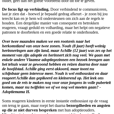
ouder, geef dan het goede voorbeeld door dit toe te geven.
De focus ligt op verbinding.
Door verbindend te communiceren,
laat je zien dat - hoewel je bepaald gedrag afkeurt - je zoon bij jou
terecht kan en je hem wil ondersteunen om zich aan de regels te
houden. Een dergelijke manier van consequent en betrokken
reageren, vraagt geduld en volharding, maar het helpt om negatieve
patronen te doorbreken en een goede relatie te onderhouden.
Over twee maanden maken we een rootsreis naar het
herkomstland van onze twee zonen. Noah (8 jaar) heeft weinig
herinneringen aan zijn land, maar Achille (12 jaar) was zes op het
moment van zijn adoptie en herinnert zich nog veel. We gaan met
enkele andere Vlaamse adoptiegezinnen een bezoek brengen aan
het tehuis waar ze gewoond hebben en reizen daarna door naar
de hoofdstad. Achille ging eerst akkoord, maar toont nu
schijnbaar geen interesse meer. Noah is wel enthousiast en daar
reageert Achille dan gepikeerd en kleinerend op. Het leek ons
goed om de reis te maken nog voor onze jongens in volle puberteit
komen, maar nu twijfelen we of we nog wel moeten gaan? -
Adoptiemama H.
Soms reageren kinderen in eerste instantie enthousiast op de vraag
om terug te gaan, maar roept het daarna
bezorgdheden en angsten
op die ze niet durven bespreken
met hun adoptieouders.