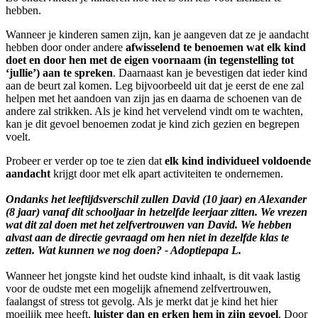
hebben.
Wanneer je kinderen samen zijn, kan je aangeven dat ze je aandacht
hebben door onder andere
afwisselend te benoemen wat elk kind
doet en door hen met de eigen voornaam (in tegenstelling tot
‘jullie’) aan te spreken
. Daarnaast kan je bevestigen dat ieder kind
aan de beurt zal komen. Leg bijvoorbeeld uit dat je eerst de ene zal
helpen met het aandoen van zijn jas en daarna de schoenen van de
andere zal strikken. Als je kind het vervelend vindt om te wachten,
kan je dit gevoel benoemen zodat je kind zich gezien en begrepen
voelt.
Probeer er verder op toe te zien dat
elk kind individueel voldoende
aandacht
krijgt door met elk apart activiteiten te ondernemen.
Ondanks het leeftijdsverschil zullen David (10 jaar) en Alexander
(8 jaar) vanaf dit schooljaar in hetzelfde leerjaar zitten. We vrezen
wat dit zal doen met het zelfvertrouwen van David. We hebben
alvast aan de directie gevraagd om hen niet in dezelfde klas te
zetten. Wat kunnen we nog doen? - Adoptiepapa L.
Wanneer het jongste kind het oudste kind inhaalt, is dit vaak lastig
voor de oudste met een mogelijk afnemend zelfvertrouwen,
faalangst of stress tot gevolg. Als je merkt dat je kind het hier
moeilijk mee heeft,
luister dan en erken hem in zijn gevoel
. Door