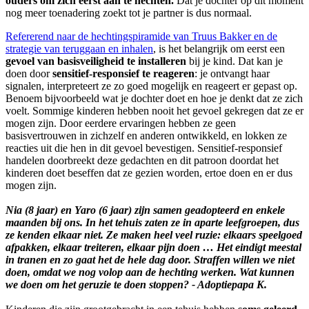
ouders om zich eerst aan te hechten.
Dat je dochter op dit moment
nog meer toenadering zoekt tot je partner is dus normaal.
Refererend naar de hechtingspiramide van Truus Bakker en de
strategie van teruggaan en inhalen
, is het belangrijk om eerst een
gevoel van basisveiligheid te installeren
bij je kind. Dat kan je
doen door
sensitief-responsief te reageren
: je ontvangt haar
signalen, interpreteert ze zo goed mogelijk en reageert er gepast op.
Benoem bijvoorbeeld wat je dochter doet en hoe je denkt dat ze zich
voelt. Sommige kinderen hebben nooit het gevoel gekregen dat ze er
mogen zijn. Door eerdere ervaringen hebben ze geen
basisvertrouwen in zichzelf en anderen ontwikkeld, en lokken ze
reacties uit die hen in dit gevoel bevestigen. Sensitief-responsief
handelen doorbreekt deze gedachten en dit patroon doordat het
kinderen doet beseffen dat ze gezien worden, ertoe doen en er dus
mogen zijn.
Nia (8 jaar) en Yaro (6 jaar) zijn samen geadopteerd en enkele
maanden bij ons. In het tehuis zaten ze in aparte leefgroepen, dus
ze kenden elkaar niet. Ze maken heel veel ruzie: elkaars speelgoed
afpakken, elkaar treiteren, elkaar pijn doen … Het eindigt meestal
in tranen en zo gaat het de hele dag door. Straffen willen we niet
doen, omdat we nog volop aan de hechting werken. Wat kunnen
we doen om het geruzie te doen stoppen? - Adoptiepapa K.