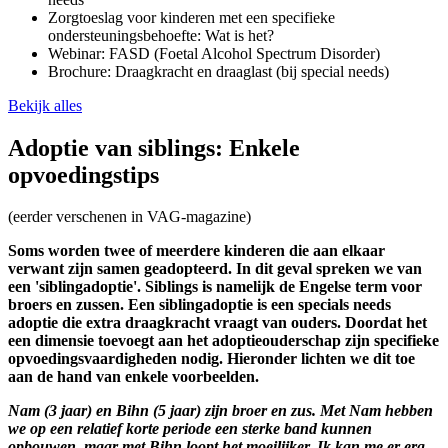
Zorgtoeslag voor kinderen met een specifieke
ondersteuningsbehoefte: Wat is het?
Webinar: FASD (Foetal Alcohol Spectrum Disorder)
Brochure: Draagkracht en draaglast (bij special needs)
Bekijk alles
Adoptie van siblings: Enkele
opvoedingstips
(eerder verschenen in VAG-magazine)
Soms worden twee of meerdere kinderen die aan elkaar
verwant zijn samen geadopteerd. In dit geval spreken we van
een 'siblingadoptie'. Siblings is namelijk de Engelse term voor
broers en zussen. Een siblingadoptie is een specials needs
adoptie die extra draagkracht vraagt van ouders. Doordat het
een dimensie toevoegt aan het adoptieouderschap zijn specifieke
opvoedingsvaardigheden nodig. Hieronder lichten we dit toe
aan de hand van enkele voorbeelden.
Nam (3 jaar) en Bihn (5 jaar) zijn broer en zus. Met Nam hebben
we op een relatief korte periode een sterke band kunnen
opbouwen, maar met Bihn loopt het moeilijker. Ik kan me er erg